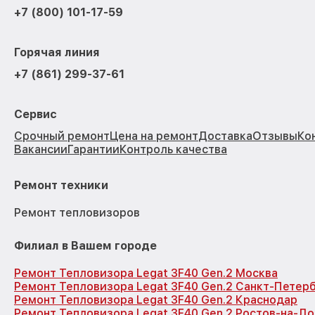
+7 (800) 101-17-59
Горячая линия
+7 (861) 299-37-61
Сервис
Срочный ремонт
Цена на ремонт
Доставка
Отзывы
Ко
Вакансии
Гарантии
Контроль качества
Ремонт техники
Ремонт тепловизоров
Филиал в Вашем городе
Ремонт Тепловизора Legat 3F40 Gen.2 Москва
Ремонт Тепловизора Legat 3F40 Gen.2 Санкт-Петер
Ремонт Тепловизора Legat 3F40 Gen.2 Краснодар
Ремонт Тепловизора Legat 3F40 Gen.2 Ростов-на-До