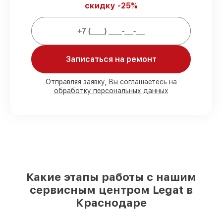
скидку -25%
Мы гарантируем:
80%
работ выполняем в вашем
Записаться на ремонт
присутствии
90%
запчастей Legat есть в наличии в
мастерской или на складе в Краснодаре,
Отправляя заявку, Вы соглашаетесь на
остальные доставляются быстро
обработку персональных данных
Подлинные запчасти Legat и
надёжные аналоги
– для разного
бюджета
85%
починок выполняются в тот же день,
если мастер приступает к ремонту сразу
Какие этапы работы с нашим
сервисным центром Legat в
Краснодаре