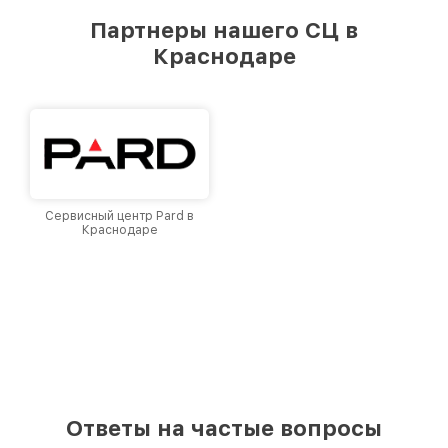
предоставляемых услуг. Наша цель — стать
Партнеры нашего СЦ в
лучшим сервисным центром Legat в городе
Краснодаре
Краснодаре, постоянно повышая уровень
доверия и лояльности наших клиентов.
Сервисный центр Pard в
Краснодаре
Ответы на частые вопросы