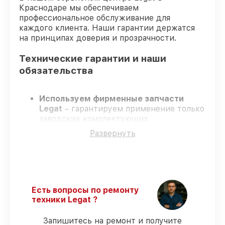
Краснодаре мы обеспечиваем
профессиональное обслуживание для
каждого клиента. Наши гарантии держатся
на принципах доверия и прозрачности.
Технические гарантии и наши
обязательства
Используем фирменные запчасти
Legat
– гарантируем применение только
заводских комплектующих.
Опытные инженеры
– проходят строгий
Развернуть
отбор, что гарантирует качество
выполняемых работ.
Заканчиваем ремонт в четко
оговоренные сроки
– ремонт
тепловизора Legat 3F40 Gen.2 в
оговоренные сроки.
Есть вопросы по ремонту
Поддержка после ремонта
– все
техники Legat ?
ремонтные услуги и комплектующие
защищены сервисной гарантией.
Запишитесь на ремонт и получите