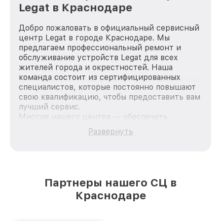
Legat в Краснодаре
Добро пожаловать в официальный сервисный
центр Legat в городе Краснодаре. Мы
предлагаем профессиональный ремонт и
обслуживание устройств Legat для всех
жителей города и окрестностей. Наша
команда состоит из сертифицированных
специалистов, которые постоянно повышают
свою квалификацию, чтобы предоставить вам
лучший сервис.
Миссия нашего центра — обеспечить
качественный и доступный ремонт для
Развернуть
каждого пользователя продукции Legat, вне
зависимости от сложности поломки. Мы
стремимся к тому, чтобы каждый клиент был
удовлетворен скоростью и качеством
предоставляемых услуг. Наша цель — стать
Партнеры нашего СЦ в
лучшим сервисным центром Legat в городе
Краснодаре
Краснодаре, постоянно повышая уровень
доверия и лояльности наших клиентов.