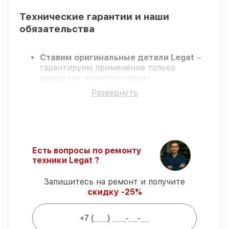
Технические гарантии и наши
обязательства
Ставим оригинальные детали Legat
–
гарантируем применение только
заводских комплектующих.
Опытные специалисты
– проходят
Развернуть
жёсткий контроль знаний и навыков, что
подтверждает уровень их
профессионализма.
Заканчиваем ремонт в четко
оговоренные сроки
– ремонт
тепловизора Legat 3F40 Gen.2 строго по
Есть вопросы по ремонту
договоренности.
техники Legat ?
Поддержка после ремонта
– все
работы и запчасти защищены
Запишитесь на ремонт и получите
официальной гарантией Legat.
скидку -25%
Мы гарантируем: