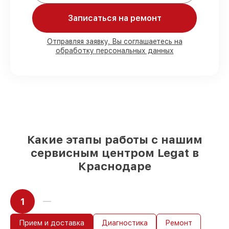
Записаться на ремонт
80%
ремонтов выполняем в присутствии
клиента
90%
комплектующих Legat есть в
Отправляя заявку, Вы соглашаетесь на
наличии в мастерской или на складе в
обработку персональных данных
Краснодаре, остальные доставляются
быстро
Оригинальные комплектующие Legat и
качественные аналоги
– под любые
запросы
85%
ремонтов выполняются в тот же
день, после приёма тепловизора
Какие этапы работы с нашим
сервисным центром Legat в
Краснодаре
1
Прием и доставка
Диагностика
Ремонт