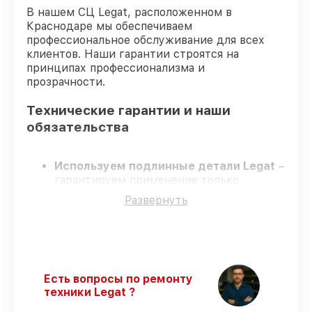
В нашем СЦ Legat, расположенном в
Краснодаре мы обеспечиваем
профессиональное обслуживание для всех
клиентов. Наши гарантии строятся на
принципах профессионализма и
прозрачности.
Технические гарантии и наши
обязательства
Используем подлинные детали Legat
–
гарантируем применение только
заводских комплектующих.
Развернуть
Сертифицированные специалисты
–
проходят постоянное обучение, что
обеспечивает надёжную работу
устройства после ремонта.
Соблюдаем сроки ремонта
– ремонт
тепловизора Legat 3F40 LRF Gen.2 строго
Есть вопросы по ремонту
по договоренности.
техники Legat ?
Поддержка после ремонта
– все все