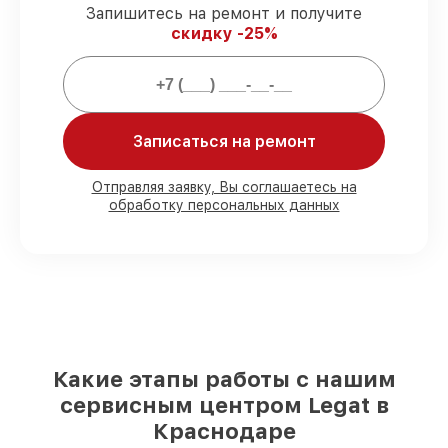
виды ремонта защищены сервисной
Запишитесь на ремонт и получите
гарантией.
скидку -25%
Мы гарантируем:
Записаться на ремонт
80%
ремонтов выполняем в вашем
присутствии
90%
деталей Legat имеются на складе в
Отправляя заявку, Вы соглашаетесь на
Краснодаре, остальные доступны для
обработку персональных данных
срочного заказа
Фирменные детали Legat и
проверенные реплики
– для разного
бюджета
85%
работ выполняются в тот же день,
после приёма тепловизора
Какие этапы работы с нашим
сервисным центром Legat в
Краснодаре