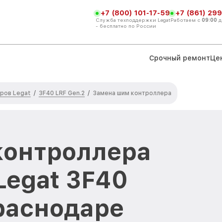
+7 (800) 101-17-59
+7 (861) 299
Служба техподдержки Legat
Работаем с
09:00
д
- бесплатно по России
Срочный ремонт
Це
ров Legat
3F40 LRF Gen.2
/
/
Замена шим контроллера
контроллера
Legat 3F40
Краснодаре