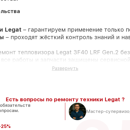
ельства
и Legat
– гарантируем применение только 
ры
– проходят жёсткий контроль знаний и нав
емонт тепловизора Legat 3F40 LRF Gen.2 бе
 все работы и запчасти защищены сервисной
Развернуть
м присутствии
Есть вопросы по ремонту техники Legat ?
 складе в Краснодаре, остальные доставляю
 обязательств
опросам.
 Legat и качественные аналоги
– под лю
Мастер-супервизор
2 часа, при незамедлительном начале работ
-25%