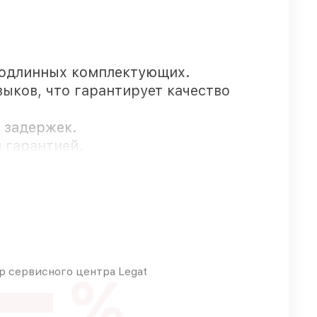
подлинных комплектующих.
ыков, что гарантирует качество
з задержек.
 гарантией.
тся быстро
бые запросы
 сервисного центра Legat
%