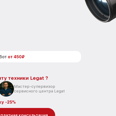
абот
от 450₽
ту техники Legat ?
Мастер-супервизор
сервисного центра Legat
ку -25%
платная консультация