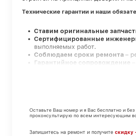
Технические гарантии и наши обязат
Ставим оригинальные запчаст
Сертифицированные инжене
выполняемых работ.
Соблюдаем сроки ремонта
– р
Гарантийное сопровождение
–
Мы гарантируем:
80%
ремонтов закрываем в ваше
90%
запчастей Legat имеются на
Оставьте Ваш номер и я Вас бесплатно и без
проконсультирую по всем интересующим в
Оригинальные комплектующие
85%
ремонтов исполняются за 1–
Запишитесь на ремонт и получите
скидку 