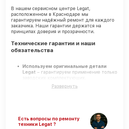
В нашем сервисном центре Legat,
расположенном в Краснодаре мы
гарантируем надёжный ремонт для каждого
заказчика. Наши гарантии держатся на
принципах доверия и прозрачности.
Технические гарантии и наши
обязательства
Используем оригинальные детали
Legat
– гарантируем применение только
заводских комплектующих.
Квалифицированные инженеры
–
Развернуть
проходят жёсткий контроль знаний и
навыков, что гарантирует качество
выполняемых работ.
Заканчиваем ремонт в четко
оговоренные сроки
– ремонт
тепловизора Legat 3F54 LRF Gen.2 в
Есть вопросы по ремонту
оговоренные сроки.
техники Legat ?