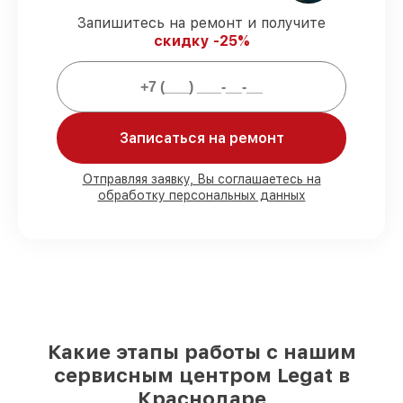
Поддержка после ремонта
– все все
виды ремонта защищены сервисной
Запишитесь на ремонт и получите
гарантией.
скидку -25%
Мы гарантируем:
Записаться на ремонт
80%
работ проводим в вашем
присутствии
90%
деталей Legat готовы к установке в
Отправляя заявку, Вы соглашаетесь на
Краснодаре, остальные поступают
обработку персональных данных
оперативно
Фирменные детали Legat и
проверенные реплики
– для разного
бюджета
85%
работ выполняются в тот же день,
при незамедлительном начале работ
Какие этапы работы с нашим
сервисным центром Legat в
Краснодаре