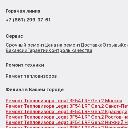
Горячая линия
+7 (861) 299-37-61
Сервис
Срочный ремонт
Цена на ремонт
Доставка
Отзывы
Ко
Вакансии
Гарантии
Контроль качества
Ремонт техники
Ремонт тепловизоров
Филиал в Вашем городе
Ремонт Тепловизора Legat 3F54 LRF Gen.2 Москва
Ремонт Тепловизора Legat 3F54 LRF Gen.2 Санкт-Пе
Ремонт Тепловизора Legat 3F54 LRF Gen.2 Краснода
Ремонт Тепловизора Legat 3F54 LRF Gen.2 Ростов-н
Ремонт Тепловизора Legat 3F54 LRF Gen.2 Нижний 
Ремонт Тепловизора Legat 3F54 LRF Gen.2 Новосиб