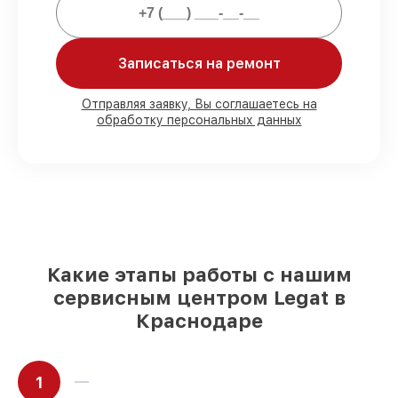
80%
ремонтов выполняем в присутствии
Записаться на ремонт
клиента
90%
деталей Legat имеются на складе в
Краснодаре, остальные доставляются
Отправляя заявку, Вы соглашаетесь на
быстро
обработку персональных данных
Оригинальные комплектующие Legat и
качественные аналоги
– для разного
бюджета
85%
починок исполняются за 1–2 часа,
при незамедлительном начале работ
Какие этапы работы с нашим
сервисным центром Legat в
Краснодаре
1