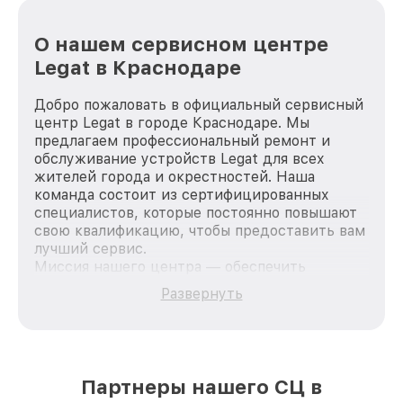
О нашем сервисном центре
Legat в Краснодаре
Добро пожаловать в официальный сервисный
центр Legat в городе Краснодаре. Мы
предлагаем профессиональный ремонт и
обслуживание устройств Legat для всех
жителей города и окрестностей. Наша
команда состоит из сертифицированных
специалистов, которые постоянно повышают
свою квалификацию, чтобы предоставить вам
лучший сервис.
Миссия нашего центра — обеспечить
качественный и доступный ремонт для
Развернуть
каждого пользователя продукции Legat, вне
зависимости от сложности поломки. Мы
стремимся к тому, чтобы каждый клиент был
удовлетворен скоростью и качеством
предоставляемых услуг. Наша цель — стать
Партнеры нашего СЦ в
лучшим сервисным центром Legat в городе