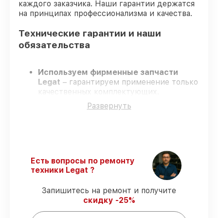
каждого заказчика. Наши гарантии держатся
на принципах профессионализма и качества.
Технические гарантии и наши
обязательства
Используем фирменные запчасти
Legat
– гарантируем применение только
качественных комплектующих.
Опытные специалисты
– проходят
Развернуть
строгий отбор, что обеспечивает
надёжную работу устройства после
ремонта.
Всегда выполняем ремонт вовремя
–
ремонт тепловизора Legat 3F54 LRF
Gen.2 в оговоренные сроки.
Есть вопросы по ремонту
Официальная гарантия
– все все виды
техники Legat ?
ремонта защищены гарантийной
поддержкой до 3 лет.
Запишитесь на ремонт и получите
скидку -25%
Мы гарантируем: