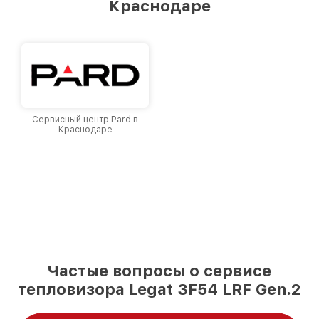
Краснодаре
Краснодаре, постоянно повышая уровень
доверия и лояльности наших клиентов.
Сервисный центр Pard в
Краснодаре
Частые вопросы о сервисе
тепловизора Legat 3F54 LRF Gen.2