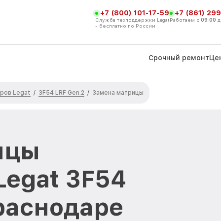
+7 (800) 101-17-59
+7 (861) 299
Служба техподдержки Legat
Работаем с
09:00
д
- бесплатно по России
Срочный ремонт
Це
ров Legat
3F54 LRF Gen.2
/
/
Замена матрицы
ицы
Legat 3F54
Краснодаре