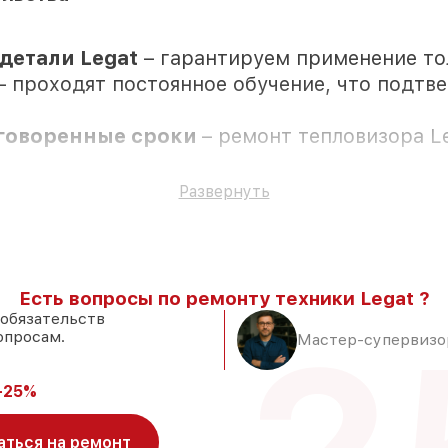
детали Legat
– гарантируем применение т
– проходят постоянное обучение, что подтв
оговоренные сроки
– ремонт тепловизора L
 все ремонтные услуги и комплектующие з
Развернуть
Есть вопросы по ремонту техники Legat ?
 обязательств
опросам.
утствии клиента
Мастер-супервизор
новке в Краснодаре, остальные доступны дл
 Legat и качественные аналоги
– для раз
-25%
 если мастер приступает к ремонту сразу
аться на ремонт