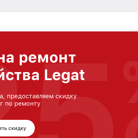
25
на ремонт
йства Legat
а, предоставляем скидку
уг по ремонту
ить скидку