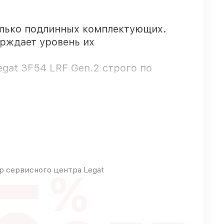
олько подлинных комплектующих.
ерждает уровень их
egat 3F54 LRF Gen.2 строго по
ащищены гарантийной поддержкой до
 сервисного центра Legat
%
я срочного заказа
ного бюджета