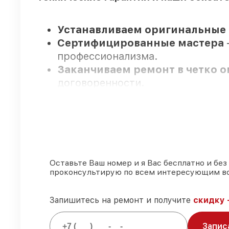
Устанавливаем оригинальные 
Сертифицированные мастера
профессионализма.
Заканчиваем ремонт в четко 
договоренности.
Гарантийное сопровождение
–
3 лет.
Мы гарантируем:
Оставьте Ваш номер и я Вас бесплатно и без
проконсультирую по всем интересующим в
80%
ремонтов выполняем в прис
90%
деталей Legat готовы к уста
Оригинальные комплектующие
Запишитесь на ремонт и получите
скидку 
85%
работ занимают до 2 часов,
Запис