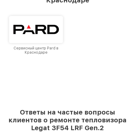
Краснодаре, постоянно повышая уровень
доверия и лояльности наших клиентов.
Сервисный центр Pard в
Краснодаре
Ответы на частые вопросы
клиентов о ремонте тепловизора
Legat 3F54 LRF Gen.2