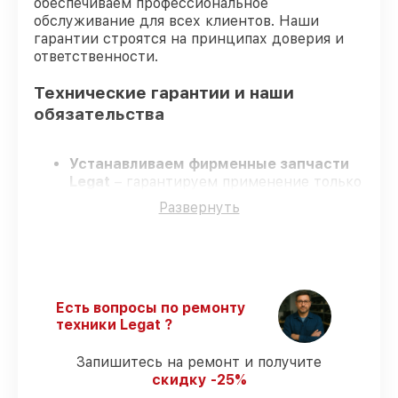
обеспечиваем профессиональное
обслуживание для всех клиентов. Наши
гарантии строятся на принципах доверия и
ответственности.
Технические гарантии и наши
обязательства
Устанавливаем фирменные запчасти
Legat
– гарантируем применение только
качественных комплектующих.
Развернуть
Квалифицированные специалисты
–
проходят постоянное обучение, что
гарантирует качество выполняемых
работ.
Заканчиваем ремонт в четко
оговоренные сроки
– ремонт
Есть вопросы по ремонту
тепловизора Legat 3F54 LRF Gen.2 строго
техники Legat ?
по договоренности.
Официальная гарантия
– все
Запишитесь на ремонт и получите
ремонтные услуги и комплектующие
скидку -25%
защищены официальной гарантией