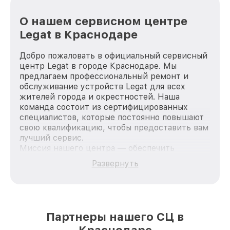
О нашем сервисном центре
Legat в Краснодаре
Добро пожаловать в официальный сервисный
центр Legat в городе Краснодаре. Мы
предлагаем профессиональный ремонт и
обслуживание устройств Legat для всех
жителей города и окрестностей. Наша
команда состоит из сертифицированных
специалистов, которые постоянно повышают
свою квалификацию, чтобы предоставить вам
лучший сервис.
Миссия нашего центра — обеспечить
качественный и доступный ремонт для
Развернуть
каждого пользователя продукции Legat, вне
зависимости от сложности поломки. Мы
стремимся к тому, чтобы каждый клиент был
удовлетворен скоростью и качеством
предоставляемых услуг. Наша цель — стать
Партнеры нашего СЦ в
лучшим сервисным центром Legat в городе
Краснодаре