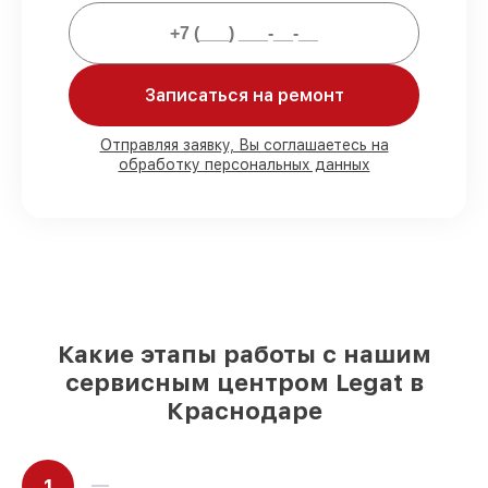
Legat.
Мы гарантируем:
Записаться на ремонт
80%
заказов выполняем в вашем
Отправляя заявку, Вы соглашаетесь на
присутствии
обработку персональных данных
90%
запчастей Legat готовы к установке
в Краснодаре, остальные доступны для
срочного заказа
Оригинальные комплектующие Legat и
качественные аналоги
– для разного
бюджета
85%
починок занимают до 2 часов, при
незамедлительном начале работ
Какие этапы работы с нашим
сервисным центром Legat в
Краснодаре
1