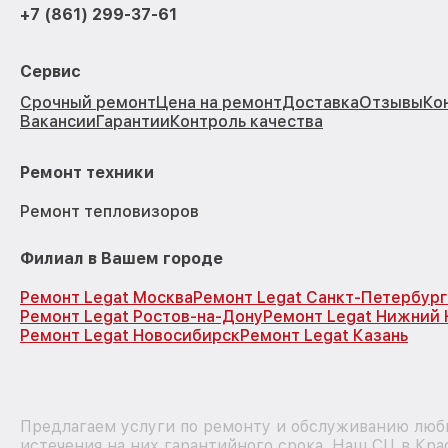
+7 (861) 299-37-61
Сервис
Срочный ремонт
Цена на ремонт
Доставка
Отзывы
Ко
Вакансии
Гарантии
Контроль качества
Ремонт техники
Ремонт тепловизоров
Филиал в Вашем городе
Ремонт Legat Москва
Ремонт Legat Санкт-Петербург
Ремонт Legat Ростов-на-Дону
Ремонт Legat Нижний 
Ремонт Legat Новосибирск
Ремонт Legat Казань
Предлагаем услуги по ремонту и обслуживанию любы
истечения на них гарантийного срока. Наш СЦ в Кра