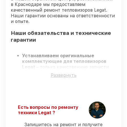
в Краснодаре мы предоставляем
качественный ремонт тепловизоров Legat.
Наши гарантии основаны на ответственности
и опыте.
Наши обязательства и технические
гарантии
Устанавливаем оригинальные
комплектующие для тепловизоров
Legat
– только качественные запчасти
для вашей техники.
Развернуть
Сертифицированные специалисты
–
проходят регулярное обучение, что
обеспечивает качество и надёжность
ремонта.
Работаем строго в установленных
заранее временных рамках
– ремонт
Есть вопросы по ремонту
тепловизоров Legat в оговоренные
техники Legat ?
сроки.
Поддержка после ремонта
– на все
Запишитесь на ремонт и получите