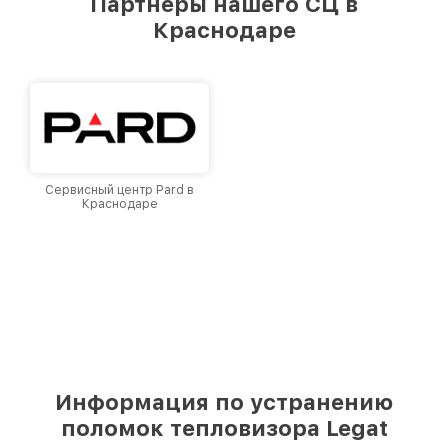
Партнеры нашего СЦ в
лучшим сервисным центром Legat в городе
Краснодаре
Краснодаре, постоянно повышая уровень
доверия и лояльности наших клиентов.
Сервисный центр Pard в
Краснодаре
Информация по устранению
поломок тепловизора Legat