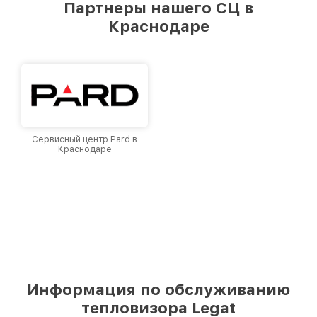
Партнеры нашего СЦ в
лучшим сервисным центром Legat в городе
Краснодаре
Краснодаре, постоянно повышая уровень
доверия и лояльности наших клиентов.
Сервисный центр Pard в
Краснодаре
Информация по обслуживанию
тепловизора Legat