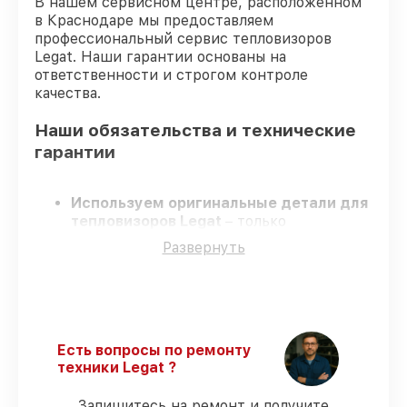
В нашем сервисном центре, расположенном
в Краснодаре мы предоставляем
профессиональный сервис тепловизоров
Legat. Наши гарантии основаны на
ответственности и строгом контроле
качества.
Наши обязательства и технические
гарантии
Используем оригинальные детали для
тепловизоров Legat
– только
оригинальные запчасти для вашей
Развернуть
техники.
Опытные мастера
– проходят
регулярное обучение, что обеспечивает
качество и надёжность ремонта.
Работаем строго в установленных
заранее временных рамках
– ремонт
Есть вопросы по ремонту
тепловизоров Legat без бесконечных
техники Legat ?
переносов.
Официальная гарантия
– на все виды
Запишитесь на ремонт и получите