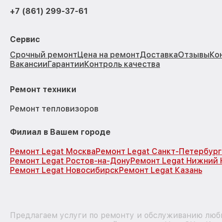
+7 (861) 299-37-61
Сервис
Срочный ремонт
Цена на ремонт
Доставка
Отзывы
Ко
Вакансии
Гарантии
Контроль качества
Ремонт техники
Ремонт тепловизоров
Филиал в Вашем городе
Ремонт Legat Москва
Ремонт Legat Санкт-Петербург
Ремонт Legat Ростов-на-Дону
Ремонт Legat Нижний 
Ремонт Legat Новосибирск
Ремонт Legat Казань
Предлагаем услуги по ремонту и обслуживанию любы